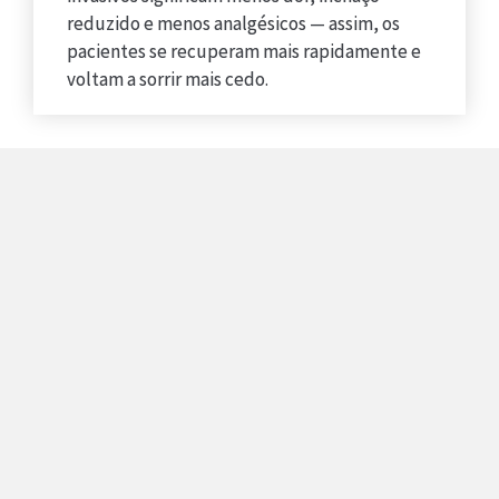
reduzido e menos analgésicos — assim, os 
pacientes se recuperam mais rapidamente e 
voltam a sorrir mais cedo.
Técnica de extração adequada com o Dr. David 
Wong