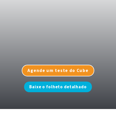
O Dr. Todd Engel, fundador do Engel Institute, revela 
como o Piezotome® Cube transformou sua prática de 
implantes — proporcionando resultados excepcionais 
aos pacientes, acelerando o crescimento clínico e 
ajudando a formar um dos principais centros de 
educação em implantes do mundo.
Agende um teste do Cube
Baixe o folheto detalhado